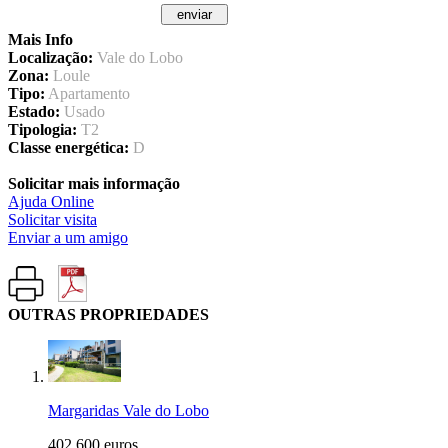
Mais Info
Localização:
Vale do Lobo
Zona:
Loule
Tipo:
Apartamento
Estado:
Usado
Tipologia:
T2
Classe energética:
D
Solicitar mais informação
Ajuda Online
Solicitar visita
Enviar a um amigo
OUTRAS PROPRIEDADES
Margaridas Vale do Lobo
402.600 euros