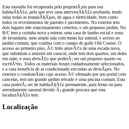
Esta moradia foi recuperada pelo proprietÃ¡rio para sua
habitaÃ§Ã£o, pelo que teve uma intervenÃ§Ã£o profunda, tendo
sidas todas as instalaÃ§Ãµes, de agua e eletricidade, bem como
todos os revestimentos de paredes e pavimentos. No exterior tem
dois lugares d4e estacionamento cobertos, e um pequeno jardim. No
R/C tem a cozinha nova a estrear, uma casa de banho social e zona
de lavandaria, uma ampla sala com muita luz natural, e acesso ao
jardim comum, que confina com o campo de golfe Old Course. O
acesso ao primeiro piso, Ã© feito atravÃ©s de uma escada nova,
que substituiu a anterior em caracol, onde tem dois quartos, um deles
em suite, e oura divisÃ£o que poderÃ¡ ser um pequeno quarto ou
escritÃ³rio. Todos os materiais foram cuidadosamente selecionados,
e a casa beneficia de ar condicionado em todas as divisÃµes. No
exterior o condomÃ­nio cujo acesso Ã© efetuado por um portal com
cancelas, tem um grande jardim relvado e uma piscina comum. Esta
casa poderÃ¡ ser de habitaÃ§Ã£o permanente, para ferias ou para
arrendamento sasonal devido Ã¡ grande procura que esta
localizaÃ§Ã£o tem.
Localização