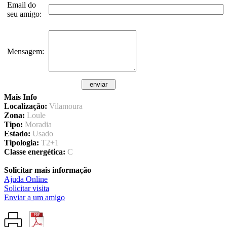
Email do
seu amigo:
Mensagem:
Mais Info
Localização:
Vilamoura
Zona:
Loule
Tipo:
Moradia
Estado:
Usado
Tipologia:
T2+1
Classe energética:
C
Solicitar mais informação
Ajuda Online
Solicitar visita
Enviar a um amigo