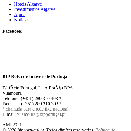
Hoteis Algarve
Investimentos Algarve
Ajuda
Noticias
Facebook
BIP Bolsa de Imóveis de Portugal
EdifÃ­cio Portugal, Lj. A PraÃ§a BPA
Vilamoura
Telefone: (+351) 289 310 303 *
Fax: (+351) 289 310 303 *
* chamada para a rede fixa nacional
E-mail:
vilamoura@bipportugal.pt
AMI 2921
©
2026 bipportugal.pt. Todos direitos reservados.
Política de