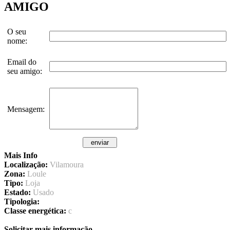
AMIGO
O seu
nome:
Email do
seu amigo:
Mensagem:
Mais Info
Localização:
Vilamoura
Zona:
Loule
Tipo:
Loja
Estado:
Usado
Tipologia:
Classe energética:
c
Solicitar mais informação