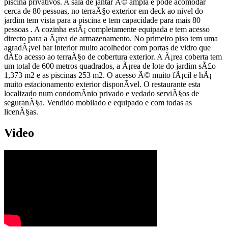
piscina privativos. A sala de jantar Ã© ampla e pode acomodar
cerca de 80 pessoas, no terraÃ§o exterior em deck ao nivel do
jardim tem vista para a piscina e tem capacidade para mais 80
pessoas . A cozinha estÃ¡ completamente equipada e tem acesso
directo para a Ã¡rea de armazenamento. No primeiro piso tem uma
agradÃ¡vel bar interior muito acolhedor com portas de vidro que
dÃ£o acesso ao terraÃ§o de cobertura exterior. A Ã¡rea coberta tem
um total de 600 metros quadrados, a Ã¡rea de lote do jardim sÃ£o
1,373 m2 e as piscinas 253 m2. O acesso Ã© muito fÃ¡cil e hÃ¡
muito estacionamento exterior disponÃ­vel. O restaurante esta
localizado num condomÃ­nio privado e vedado serviÃ§os de
seguranÃ§a. Vendido mobilado e equipado e com todas as
licenÃ§as.
Video